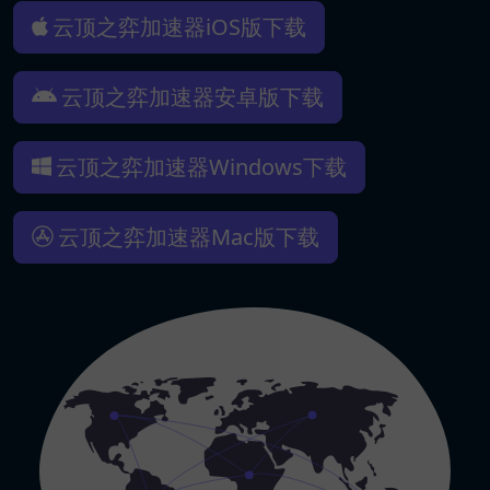
云顶之弈加速器iOS版下载
云顶之弈加速器安卓版下载
云顶之弈加速器Windows下载
云顶之弈加速器Mac版下载