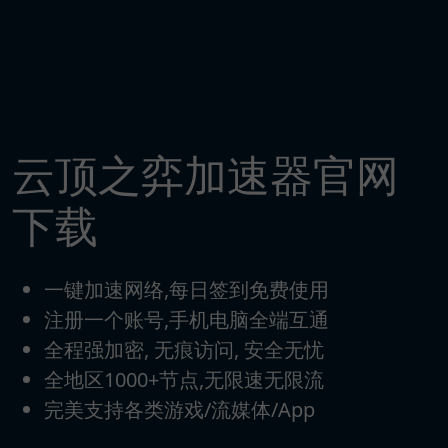
云顶之弈加速器官网
下载
一键加速网络,每日签到免费使用
注册一个账号,手机电脑全端互通
全程强加密, 无痕访问, 安全无忧
全地区1000+节点,无限速无限流
完美支持各类游戏/流媒体/App