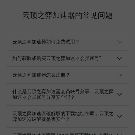
云顶之弈加速器的常见问题
云顶之弈加速器如何免费试用？
如何获取或购买云顶之弈加速器会员账号?
云顶之弈加速器怎么注册？
什么是云顶之弈加速器会员账号分享，云顶之弈
加速器会员账号分享安全吗？
云顶之弈加速器破解版的下载地址在哪，云顶之
弈加速器破解版是否安全？