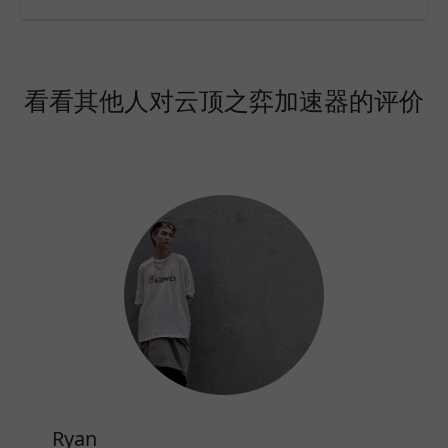
看看其他人对云顶之弈加速器的评价
Ryan