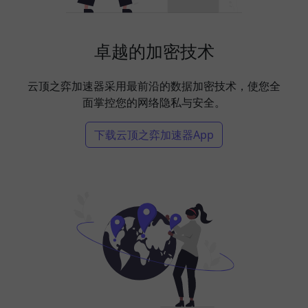
卓越的加密技术
云顶之弈加速器采用最前沿的数据加密技术，使您全
面掌控您的网络隐私与安全。
下载云顶之弈加速器App