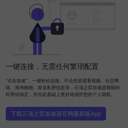
一键连接，无需任何繁琐配置
“点击加速”，一键轻松连接。不论您是观看视频、社交网
络、海淘购物、发送私密信息等，云顶之弈加速器都能轻
松帮你搞定，并在此基础上更好地保护您的个人隐私。
下载云顶之弈加速器官网最新版App