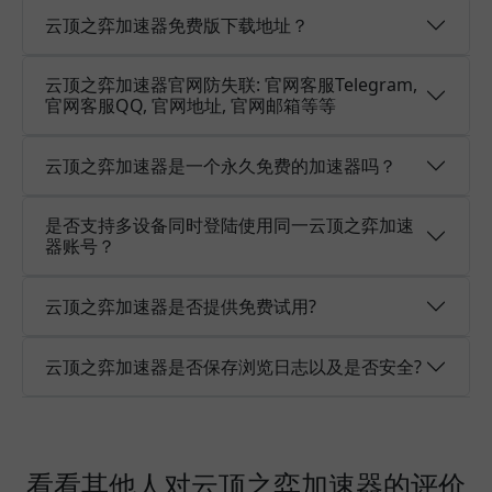
云顶之弈加速器免费版下载地址？
云顶之弈加速器官网防失联: 官网客服Telegram,
官网客服QQ, 官网地址, 官网邮箱等等
云顶之弈加速器是一个永久免费的加速器吗？
是否支持多设备同时登陆使用同一云顶之弈加速
器账号？
云顶之弈加速器是否提供免费试用?
云顶之弈加速器是否保存浏览日志以及是否安全?
看看其他人对云顶之弈加速器的评价