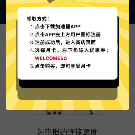
云顶之弈加速器的特色
闪电般的连接速度