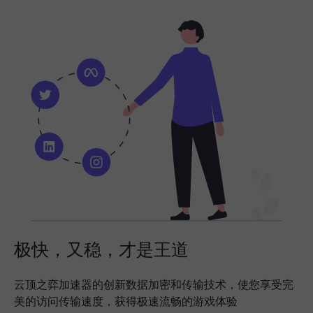
极快，又稳，才是王道
云顶之弈加速器的创新数据加密和传输技术，使您享受完
美的访问传输速度，获得极速流畅的游戏体验