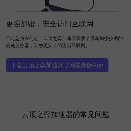
更强加密，安全访问互联网
不论您身在何处，云顶之弈加速器承载了最新加密技术的
高速服务器，让您更安全的访问互联网。
下载云顶之弈加速器官网最新版App
云顶之弈加速器的常见问题