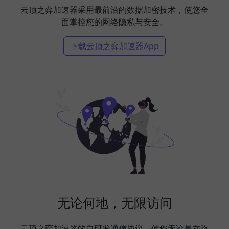
云顶之弈加速器采用最前沿的数据加密技术，使您全
面掌控您的网络隐私与安全。
下载云顶之弈加速器App
无论何地，无限访问
云顶之弈加速器的自研发通信协议，使您无论是在路