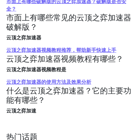
市面上有哪些破解版的云顶之弈加速器？破解版是否安
全？
市面上有哪些常见的云顶之弈加速器
破解版？
云顶之弈加速器
云顶之弈加速器视频教程推荐，帮助新手快速上手
云顶之弈加速器视频教程有哪些？
云顶之弈加速器视频教程是
云顶之弈加速器的使用方法及效果分析
什么是云顶之弈加速器？它的主要功
能有哪些？
云顶之弈加速
热门话题