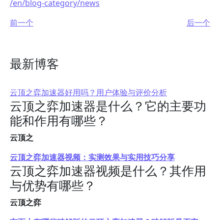
/en/blog-category/news
前一个
后一个
最新博客
云顶之弈加速器好用吗？用户体验与评价分析
云顶之弈加速器是什么？它的主要功
能和作用有哪些？
云顶之
云顶之弈加速器视频：实测效果与实用技巧分享
云顶之弈加速器视频是什么？其作用
与优势有哪些？
云顶之弈